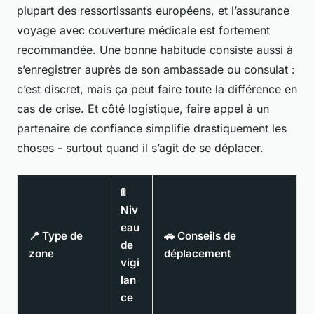
plupart des ressortissants européens, et l’assurance
voyage avec couverture médicale est fortement
recommandée. Une bonne habitude consiste aussi à
s’enregistrer auprès de son ambassade ou consulat :
c’est discret, mais ça peut faire toute la différence en
cas de crise. Et côté logistique, faire appel à un
partenaire de confiance simplifie drastiquement les
choses - surtout quand il s’agit de se déplacer.
🚦
Niv
eau
📍 Type de
🚗 Conseils de
de
zone
déplacement
vigi
lan
ce