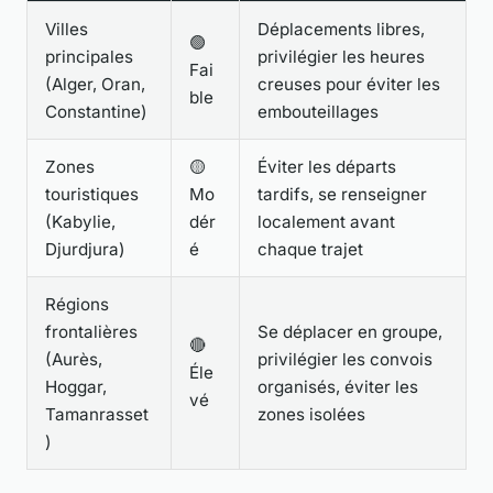
Villes
Déplacements libres,
🟢
principales
privilégier les heures
Fai
(Alger, Oran,
creuses pour éviter les
ble
Constantine)
embouteillages
Zones
🟡
Éviter les départs
touristiques
Mo
tardifs, se renseigner
(Kabylie,
dér
localement avant
Djurdjura)
é
chaque trajet
Régions
frontalières
Se déplacer en groupe,
🔴
(Aurès,
privilégier les convois
Éle
Hoggar,
organisés, éviter les
vé
Tamanrasset
zones isolées
)