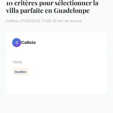
10 critères pour sélectionner la
villa parfaite en Guadeloupe
Callista
•
31/03/2026 17:29
•
10 min de lecture
Callista
C
TAGS
location