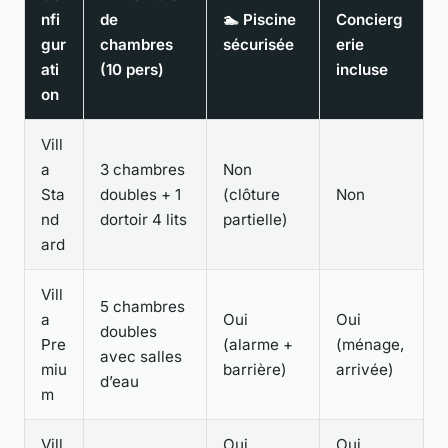
nfi
de
🏊 Piscine
Concierg
gur
chambres
sécurisée
erie
ati
(10 pers)
incluse
on
Vill
a
3 chambres
Non
Sta
doubles + 1
(clôture
Non
nd
dortoir 4 lits
partielle)
ard
Vill
5 chambres
a
Oui
Oui
doubles
Pre
(alarme +
(ménage,
avec salles
miu
barrière)
arrivée)
d’eau
m
Vill
Oui
Oui