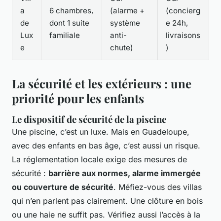
a
6 chambres,
(alarme +
(concierg
de
dont 1 suite
système
e 24h,
Lux
familiale
anti-
livraisons
e
chute)
)
La sécurité et les extérieurs : une
priorité pour les enfants
Le dispositif de sécurité de la piscine
Une piscine, c’est un luxe. Mais en Guadeloupe,
avec des enfants en bas âge, c’est aussi un risque.
La réglementation locale exige des mesures de
sécurité :
barrière aux normes, alarme immergée
ou couverture de sécurité
. Méfiez-vous des villas
qui n’en parlent pas clairement. Une clôture en bois
ou une haie ne suffit pas. Vérifiez aussi l’accès à la